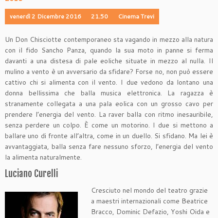
venerdì 2 Dicembre 2016
21.50
Cinema Trevi
Un Don Chisciotte contemporaneo sta vagando in mezzo alla natura
con il fido Sancho Panza, quando la sua moto in panne si ferma
davanti a una distesa di pale eoliche situate in mezzo al nulla. Il
mulino a vento è un avversario da sfidare? Forse no, non può essere
cattivo chi si alimenta con il vento. I due vedono da lontano una
donna bellissima che balla musica elettronica. La ragazza è
stranamente collegata a una pala eolica con un grosso cavo per
prendere l’energia del vento. La raver balla con ritmo inesauribile,
senza perdere un colpo. È come un motorino. I due si mettono a
ballare uno di fronte all’altra, come in un duello. Si sfidano. Ma lei è
avvantaggiata, balla senza fare nessuno sforzo, l’energia del vento
la alimenta naturalmente.
Luciano Curelli
Cresciuto nel mondo del teatro grazie
a maestri internazionali come Beatrice
Bracco, Dominic Defazio, Yoshi Oida e