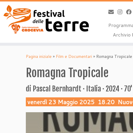
Programm
Archivio 
Passa
al
Pagina iniziale
»
Film e Documentari
»
Romagna Tropicale
contenuto
Romagna Tropicale
di Pascal Bernhardt · Italia · 2024 · 70'
venerdì 23 Maggio 2025
18.20
Nuov