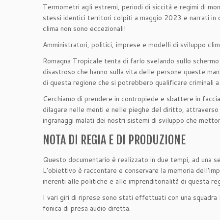
Termometri agli estremi, periodi di siccità e regimi di mo
stessi identici territori colpiti a maggio 2023 e narrati 
clima non sono eccezionali!
Amministratori, politici, imprese e modelli di sviluppo cli
Romagna Tropicale tenta di farlo svelando sullo schermo 
disastroso che hanno sulla vita delle persone queste mani
di questa regione che si potrebbero qualificare criminali 
Cerchiamo di prendere in contropiede e sbattere in faccia 
dilagare nelle menti e nelle pieghe del diritto, attraverso
ingranaggi malati dei nostri sistemi di sviluppo che mettono
NOTA DI REGIA E DI PRODUZIONE
Questo documentario è realizzato in due tempi, ad una se
L’obiettivo è raccontare e conservare la memoria dell’impa
inerenti alle politiche e alle imprenditorialità di questa re
I vari giri di riprese sono stati effettuati con una squad
fonica di presa audio diretta.