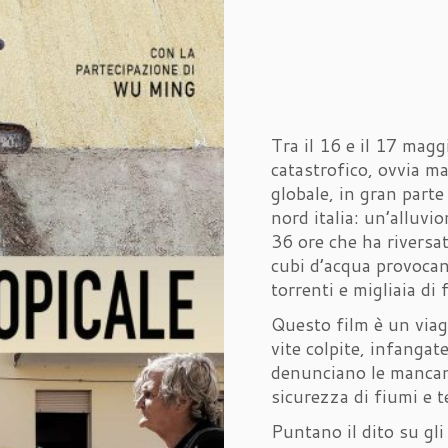
Tra il 16 e il 17 magg
catastrofico, ovvia m
globale, in gran part
nord italia: un’alluvio
36 ore che ha riversat
cubi d’acqua provocan
torrenti e migliaia di
Questo film è un viagg
vite colpite, infangate
denunciano le mancanz
sicurezza di fiumi e te
Puntano il dito su gli