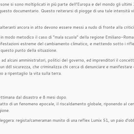
nsone si sono moltiplicati in più parte dell’Europa e del mondo gli ulti
in questo documentario. Questo reiterarsi di piogge di una tale intensit
malteranti ancora in atto devono essere messi a nudo di fronte alla critici
in modo metodico il caso di “mala scuola” della regione Emiliano-Roma
festazioni estreme del cambiamento climatico, e mettendo sotto i riflett
a questo punto della situazione.
ad alcuni amministratori, politici del governo, ed imprenditori il concett
 un ddl sicurezza, che criminalizza chi cerca di denunciare e manifestare c
 a ripentaglio la vita sulla terra.
ttimana dal disastro e 8 mesi dopo.
tto di un fenomeno epocale, il riscaldamento globale, riponendo al centr
gione.
ra leggera: regista/cameraman munito di una reflex Lumix S1, un paio d’ob