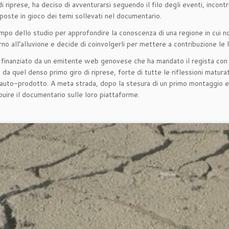
i riprese, ha deciso di avventurarsi seguendo il filo degli eventi, incont
 poste in gioco dei temi sollevati nel documentario.
empo dello studio per approfondire la conoscenza di una regione in cui n
no all’alluvione e decide di coinvolgerli per mettere a contribuzione le l
o finanziato da un emitente web genovese che ha mandato il regista con l’
a quel denso primo giro di riprese, forte di tutte le riflessioni matura
auto-prodotto. A meta strada, dopo la stesura di un primo montaggio ela
buire il documentario sulle loro piattaforme.