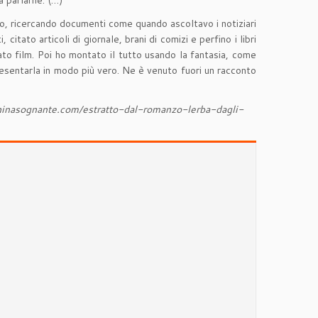
a parlarne. (…)
ovo, ricercando documenti come quando ascoltavo i notiziari
citato articoli di giornale, brani di comizi e perfino i libri
dato film. Poi ho montato il tutto usando la fantasia, come
presentarla in modo più vero. Ne è venuto fuori un racconto
acchinasognante.com/estratto-dal-romanzo-lerba-dagli-