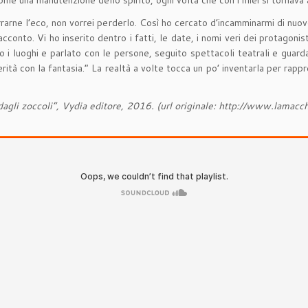
ome una manutenzione dello spirito, ogni volta che con i miei si tornava 
errarne l’eco, non vorrei perderlo. Così ho cercato d’incamminarmi di nu
onto. Vi ho inserito dentro i fatti, le date, i nomi veri dei protagonisti, 
to i luoghi e parlato con le persone, seguito spettacoli teatrali e guar
rità con la fantasia.” La realtà a volte tocca un po’ inventarla per rap
a dagli zoccoli”, Vydia editore, 2016. (url originale: http://www.lam