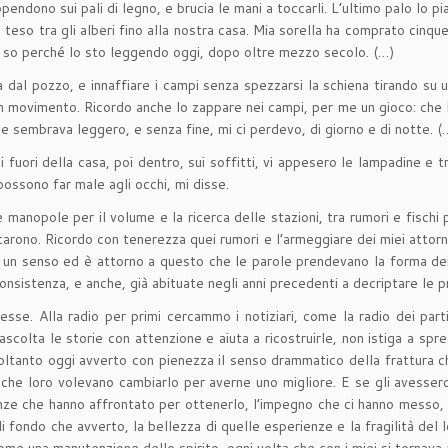
pendono sui pali di legno, e brucia le mani a toccarli. L’ultimo palo lo pi
ilo teso tra gli alberi fino alla nostra casa. Mia sorella ha comprato cin
 lo so perché lo sto leggendo oggi, dopo oltre mezzo secolo. (…)
ua dal pozzo, e innaffiare i campi senza spezzarsi la schiena tirando su u
n movimento. Ricordo anche lo zappare nei campi, per me un gioco: che le
me sembrava leggero, e senza fine, mi ci perdevo, di giorno e di notte. (
fili fuori della casa, poi dentro, sui soffitti, vi appesero le lampadine e
possono far male agli occhi, mi disse.
 manopole per il volume e la ricerca delle stazioni, tra rumori e fischi po
ontarono. Ricordo con tenerezza quei rumori e l’armeggiare dei miei atto
un senso ed è attorno a questo che le parole prendevano la forma dei ra
sistenza, e anche, già abituate negli anni precedenti a decriptare le pr
e. Alla radio per primi cercammo i notiziari, come la radio dei partigi
a ascolta le storie con attenzione e aiuta a ricostruirle, non istiga a s
Soltanto oggi avverto con pienezza il senso drammatico della frattura 
che loro volevano cambiarlo per averne uno migliore. E se gli avessero
ienze che hanno affrontato per ottenerlo, l’impegno che ci hanno messo, 
fondo che avverto, la bellezza di quelle esperienze e la fragilità del 