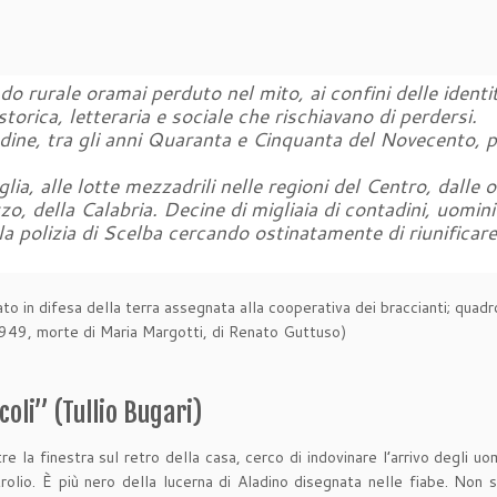
o rurale oramai perduto nel mito, ai confini delle identi
torica, letteraria e sociale che rischiavano di perdersi.
adine, tra gli anni Quaranta e Cinquanta del Novecento, p
lia, alle lotte mezzadrili nelle regioni del Centro, dalle o
uzzo, della Calabria. Decine di migliaia di contadini, uom
la polizia di Scelba cercando ostinatamente di riunificar
o in difesa della terra assegnata alla cooperativa dei braccianti; quadr
 1949, morte di Maria Margotti, di Renato Guttuso)
oli” (Tullio Bugari)
e la finestra sul retro della casa, cerco di indovinare l’arrivo degli 
lio. È più nero della lucerna di Aladino disegnata nelle fiabe. Non so