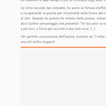
ho maturato in quel tempo e poi ho ricordato negli anni, c
Le lotte secolari dei contadini, ho avuto la fortuna d’aff
e recuperando le parole per ricostruirle nella forma del racc
di altri. Quando ho potuto ho attinto dalla poesia, visita
dice il primo personaggio che presento: “Vi racconto la ve
a più voci, o forse più racconti a una sola voce. (…)
Per gentile concessione dell’autore, estratto da “L’erb
zoccoli-tullio-bugari/)