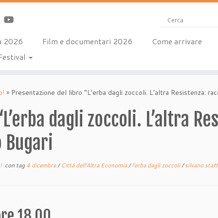
a 2026
Film e documentari 2026
Come arrivare
Festival
o!
»
Presentazione del libro “L’erba dagli zoccoli. L’altra Resistenza: rac
L’erba dagli zoccoli. L’altra Re
o Bugari
o!
con tag
4 dicembre
/
Città dell'Altra Economia
/
l'erba dagli zoccoli
/
silvano staf
re 18.00