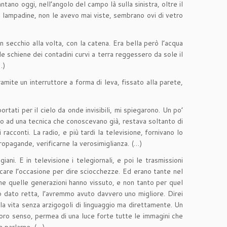
antano oggi, nell’angolo del campo là sulla sinistra, oltre il
que lampadine, non le avevo mai viste, sembrano ovi di vetro
n secchio alla volta, con la catena. Era bella però l’acqua
 schiene dei contadini curvi a terra reggessero da sole il
…)
 tramite un interruttore a forma di leva, fissato alla parete,
rtati per il cielo da onde invisibili, mi spiegarono. Un po’
rno ad una tecnica che conoscevano già, restava soltanto di
cconti. La radio, e più tardi la televisione, fornivano lo
opagande, verificarne la verosimiglianza. (…)
ani. E in televisione i telegiornali, e poi le trasmissioni
precare l’occasione per dire sciocchezze. Ed erano tante nel
che quelle generazioni hanno vissuto, e non tanto per quel
 dato retta, l’avremmo avuto davvero uno migliore. Direi
la vita senza arzigogoli di linguaggio ma direttamente. Un
loro senso, permea di una luce forte tutte le immagini che