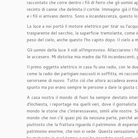
raccontato che corre dentro i fili di ferro che gli uomini ap
recinto di canne che delimita il cortile. Immagino già il f
e i fili vi arrivano dentro. Sono a incandescenza, questo
La luce a noi portò il motore elettrico per tirar su l’acq
trasparente del secchio, la superficie tremolante, come i
peso del cielo, anche questo l’ho capito dopo. Il cielo a 
Gli uomini della luce li vidi all’improvviso. Allacciarono i 
le accesero. Mi distolse mia madre dai fili incandescenti, 
Il primo oggetto elettrico in casa fu una radio, con le due
come la radio dei partigiani nascosti in soffitta, mi racc
servirsene di nuovo. Tutto ciò che allora accadeva aveva 
spunto ma poi erano sempre le persone a dare la giusta con
A casa nostra il mondo di fuori ha sempre destato interess
d’inchiesta, i reportage ma quelli veri, dove il giornalist
mondo le storie che c’interessavano, simili alle nostre. 
mondo che non c’è quasi più da nessuna parte, perché an
piuttosto che la frattura riguarda il patrimonio di esper
patrimonio enorme, che non si vede. Questa sensazione di 